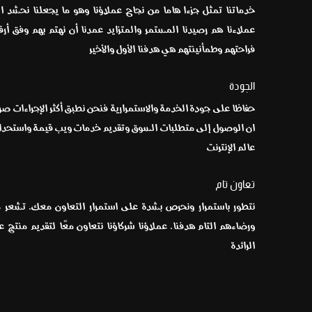
خدماتنا تمثل جزءا هاما من نجاح عملاؤنا وهو ما يجعلنا نحشد اله
عملاءنا هم رصيدنا المستمر والمتزايد عمدنا أن نهتم بهم وفق أر
فراحتهم وطمأنينتهم هي هدفنا الأول والأخير
الجودة
حفاظا على جودة الخدمة والاستمرارية فنحن نطبق أكثر الإجراءات ص
ان الوصول إلى متطلبات السوق وتقديم خدمات ويب قيمة واستحداث 
عالم الإنترنت
تعاون تام
نتطور باستمرار ونحرص بشدة على استمرار التعاون معك. تشعر معن
ورضاءهم التام هدفنا. عملاؤنا شركاؤنا نتعاون معًا لتقديم منتج عص
الرائدة