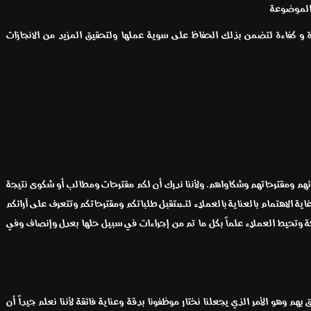
 الموضوعة
هارة و كفاءة لتضمن بذلك الحفاظ على سوية عملها ولتحقيق المزيد من الانجازات
 بآرائهم ومقترحاتهم وشكاواهم. ولأننا ندرك أن لكم مقترحات ومطالب أو شكوى نتيجة
ية الاهتمام بالعناية بالعملاء لتستقبل طلباتكم ومقترحاتكم وتتعرف على آرائكم
ة وتحيط العملاء علماً بكل ما تم من إجراءات في سبيل حلها بعدل وإنصاف وفي
 بهم وهو الأمر الذي يجعلنا نختار موظفونا بدقة وعناية فائقة لأننا نعلم جيداً أن