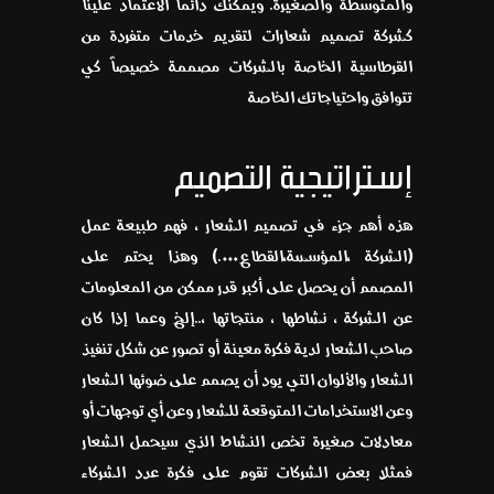
والمتوسطة والصغيرة. ويمكنك دائماً الاعتماد علينا
كشركة تصميم شعارات لتقديم خدمات متفردة من
القرطاسية الخاصة بالشركات مصممة خصيصاً كي
تتوافق واحتياجاتك الخاصة
إستراتيجية التصميم
هذه أهم جزء في تصميم الشعار ، فهم طبيعة عمل
(الشركة ،المؤسسة،القطاع….) وهذا يحتم على
المصمم أن يحصل على أكبر قدر ممكن من المعلومات
عن الشركة ، نشاطها ، منتجاتها ،..إلخ وعما إذا كان
صاحب الشعار لدية فكرة معينة أو تصور عن شكل تنفيذ
الشعار والألوان التي يود أن يصمم على ضوئها الشعار
وعن الاستخدامات المتوقعة للشعار وعن أي توجهات أو
معادلات صغيرة تخص النشاط الذي سيحمل الشعار
فمثلا بعض الشركات تقوم على فكرة عدد الشركاء