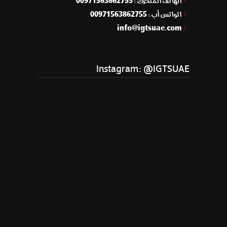
الهاتف المتحرك : 00971563862755
الواتس أب : 00971563862755
info@igtsuae.com
Instagram: @IGTSUAE