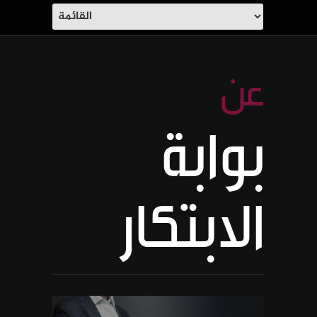
عن
بوابة
الابتكار